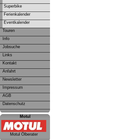
Superbike
Ferienkalender
Eventkalender
Touren
Info
Jobsuche
Links
Kontakt
Anfahrt
Newsletter
Impressum
AGB
Datenschutz
Motul
Motul Ölberater