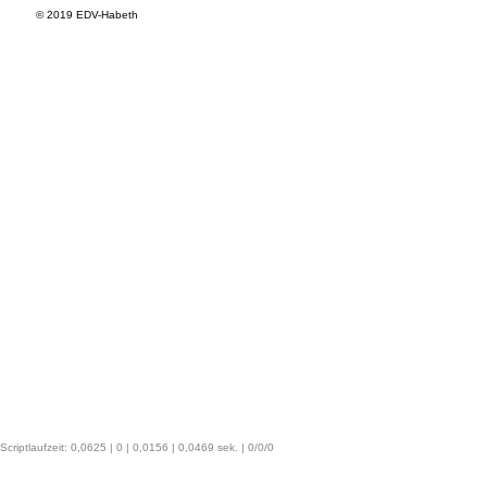
© 2019 EDV-Habeth
Scriptlaufzeit: 0,0625 | 0 | 0,0156 | 0,0469 sek. | 0/0/0