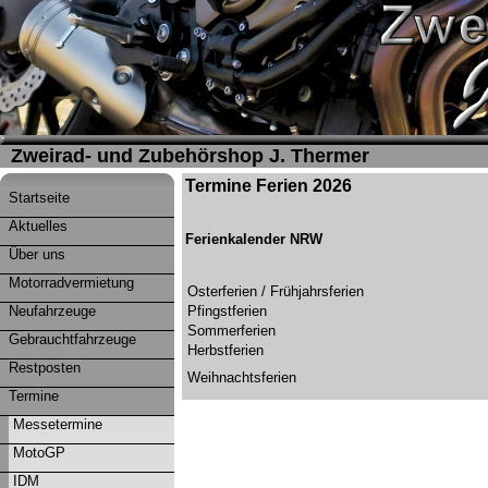
Zweirad- und Zubehörshop J. Thermer
Termine Ferien 2026
Startseite
Aktuelles
Ferienkalender NRW
Über uns
Motorradvermietung
Osterferien / Frühjahrsferien
Neufahrzeuge
Pfingstferien
Sommerferien
Gebrauchtfahrzeuge
Herbstferien
Restposten
Weihnachtsferien
Termine
Messetermine
MotoGP
IDM