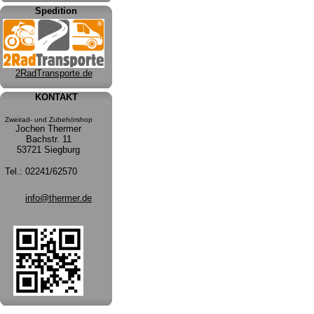
Spedition
2RadTransporte.de
KONTAKT
Zweirad- und Zubehörshop
Jochen Thermer
Bachstr. 11
53721 Siegburg
Tel.:
02241/62570
info@thermer.de