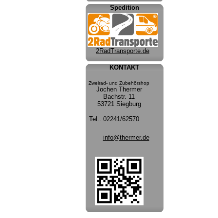
Spedition
2RadTransporte.de
KONTAKT
Zweirad- und Zubehörshop
Jochen Thermer
Bachstr. 11
53721 Siegburg
Tel.:
02241/62570
info@thermer.de