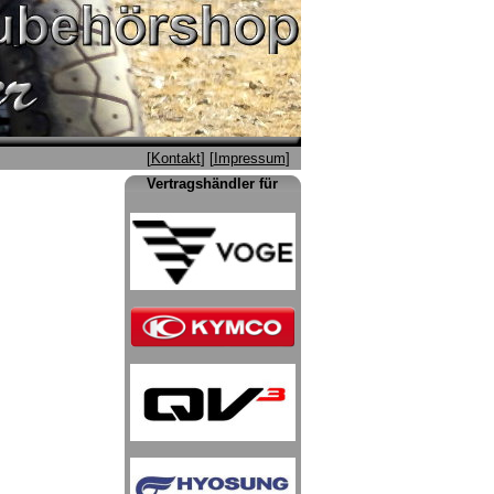
[
Kontakt
] [
Impressum
]
Vertragshändler für