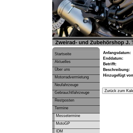
Zweirad- und Zubehörshop J.
Anfangsdatum:
Startseite
Enddatum:
Aktuelles
Betrifft:
Über uns
Beschreibung:
Hinzugefügt von
Motorradvermietung
Neufahrzeuge
Gebrauchtfahrzeuge
Restposten
Termine
Messetermine
MotoGP
IDM