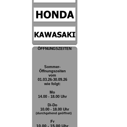
ÖFFNUNGSZEITEN
Sommer-
Öffnungszeiten
vom
01.03.26-30.09.26
wie folgt:
Mo
14.00 - 18.00 Uhr
Di-Do
10.00 - 18.00 Uhr
(durchgehend geöffnet)
Fr
10.00 - 15.00 Uhr