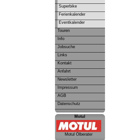
Superbike
Ferienkalender
Eventkalender
Touren
Info
Jobsuche
Links
Kontakt
Anfahrt
Newsletter
Impressum
AGB
Datenschutz
Motul
Motul Ölberater