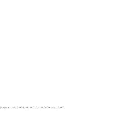
Scriptlaufzeit: 0,063 | 0 | 0,0151 | 0,0469 sek. | 0/0/0