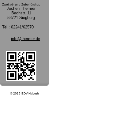
Zweirad- und Zubehörshop
Jochen Thermer
Bachstr. 11
53721 Siegburg
Tel.:
02241/62570
info@thermer.de
© 2019 EDV-Habeth