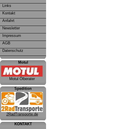
Links
Kontakt
Anfahrt
Newsletter
Impressum
AGB
Datenschutz
Motul
Motul Ölberater
Spedition
2RadTransporte.de
KONTAKT