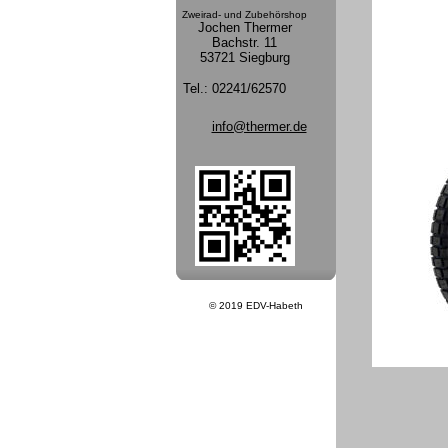
Zweirad- und Zubehörshop
Jochen Thermer
Bachstr. 11
53721 Siegburg
Tel.:
02241/62570
info@thermer.de
© 2019 EDV-Habeth