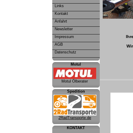
Links
Kontakt
Anfahrt
Newsletter
Ihr
Impressum
AGB
Wir
Datenschutz
Motul
Motul Ölberater
Spedition
2RadTransporte.de
KONTAKT