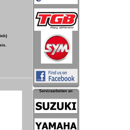
ieb)
eis.
Servicearbeiten an