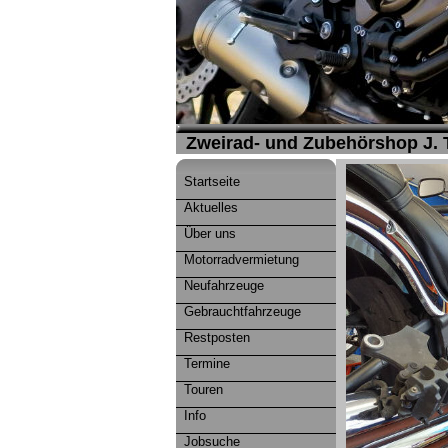
Zweirad- und Zubehörshop J.
Startseite
Aktuelles
Über uns
Motorradvermietung
Neufahrzeuge
Gebrauchtfahrzeuge
Restposten
Termine
Touren
Info
Jobsuche