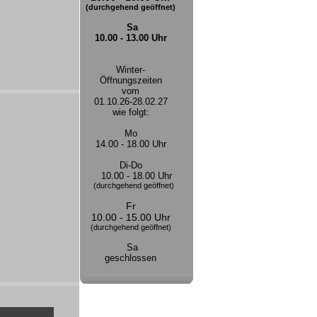
(durchgehend geöffnet)
Sa
10.00 - 13.00 Uhr
Winter-
Öffnungszeiten
vom
01.10.26-28.02.27
wie folgt:
Mo
14.00 - 18.00 Uhr
Di-Do
10.00 - 18.00 Uhr
(durchgehend geöffnet)
Fr
10.00 - 15.00 Uhr
(durchgehend geöffnet)
Sa
geschlossen