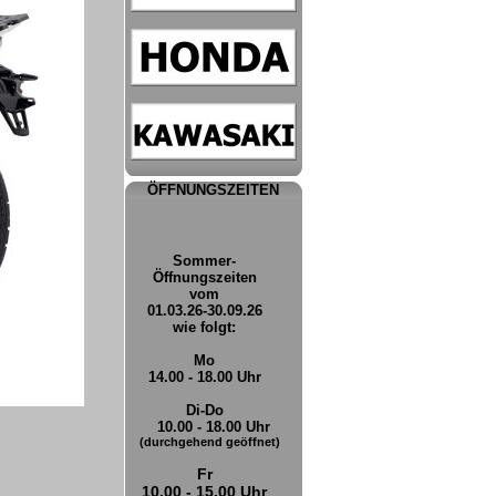
ÖFFNUNGSZEITEN
Sommer-
Öffnungszeiten
vom
01.03.26-30.09.26
wie folgt:
Mo
14.00 - 18.00 Uhr
Di-Do
10.00 - 18.00 Uhr
(durchgehend geöffnet)
Fr
10.00 - 15.00 Uhr