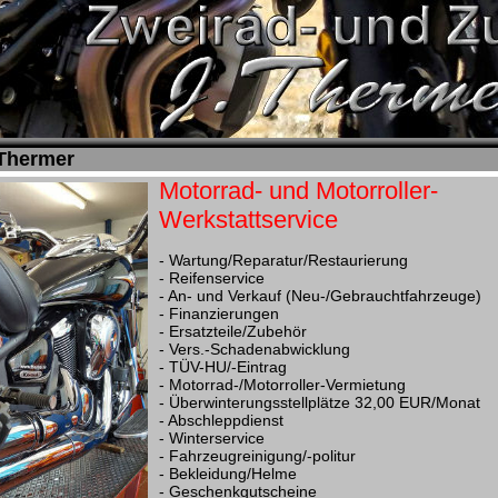
 Thermer
Motorrad- und Motorroller-
Werkstattservice
- Wartung/Reparatur/Restaurierung
- Reifenservice
- An- und Verkauf (Neu-/Gebrauchtfahrzeuge)
- Finanzierungen
- Ersatzteile/Zubehör
- Vers.-Schadenabwicklung
- TÜV-HU/-Eintrag
- Motorrad-/Motorroller-Vermietung
- Überwinterungsstellplätze 32,00 EUR/Monat
- Abschleppdienst
- Winterservice
- Fahrzeugreinigung/-politur
- Bekleidung/Helme
- Geschenkgutscheine