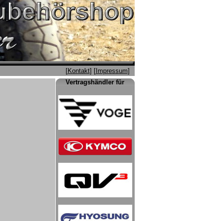
[
Kontakt
] [
Impressum
]
Vertragshändler für